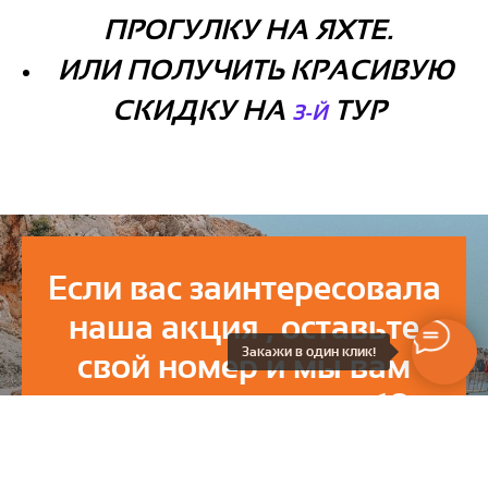
ПРОГУЛКУ НА ЯХТЕ.
ИЛИ ПОЛУЧИТЬ КРАСИВУЮ
СКИДКУ НА
ТУР
3-Й
Если вас заинтересовала
наша акция , оставьте
Закажи в один клик!
свой номер и мы вам
ответим в течении 10
минут